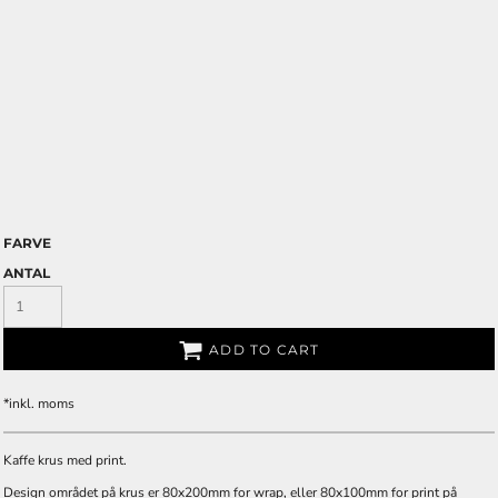
FARVE
ANTAL
ADD TO CART
*
inkl. moms
Kaffe krus med print.
Design området på krus er 80x200mm for wrap, eller 80x100mm for print på