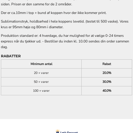
siden. Prisen er den samme for de 2 områder.
Der er ca.10mm i top + bund af koppen hvor der ikke kommer print.
Sublimationstryk, holdbarhed i hele koppens levetid. (testet til 500 vaske). Vores
krus er 95mm høje og 80mm i diameter.
Produktion standard er: 4 hverdage, du har mulighed for at vælge 0-24 timers
express når du tjekker ud. - Bestiller du inden kl. 10.00 sendes din order sammen
dag.
RABATTER
Minimum antal
Rabat
20 + varer
20.0%
50 + varer
30.0%
100 + varer
40.0%